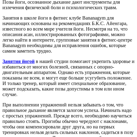
Позы йоги, осознанное дыхание дают инструменты для
излечения физической боли и психологических травм.
Занятия в школе йоги в фитнес клубе Bananagym для
начинающих основаны на рекомендациях Б.К.С. Айенгара,
известного во всем мире учителя йоги. Несмотря на то, что
описания асан, иллюстрированных фотографиями, можно
легко найти в интернете, групповые занятия в фитнес-центре
Bananagym необходимы для исправления ошибок, которые
самим заметить трудно.
Занятия йогой
в нашей студии помогают укрепить здоровье и
избавиться от многих болезней, связанных с опорно-
двигательным аппаратом. Однако есть упражнения, которые
показаны не всем, и могут еще больше усугубить положение.
И только тренер, который имеет специальное образование,
может подсказать, какие позы допустимы в том или ином
случае.
При выполнении упражнений нельзя забывать о том, что
правильное дыхание является залогом успеха. Начинать надо
с простых упражнений. Прежде всего, необходимо научиться
правильно стоять. Прогибы обычно чередуют с наклонами,
чтобы они компенсировали друг друга, но на первых
тренировках нельзя делать сильных наклонов, садиться в позу