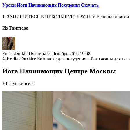
Уроки Йоги Начинающих Похудения Скачать
1. ЗАПИШИТЕСЬ В НЕБОЛЬШУЮ ГРУППУ. Если на занятии окажетс
Из Твиттера
FreitasDurkin
Пятница 9, Декабрь 2016 19:08
@
FreitasDurkin
: Комплекс для похудения – йога асаны для на
Йога Начинающих Центре Москвы
YP Пушкинская